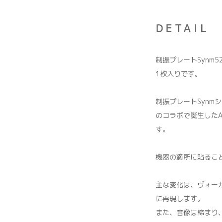
DETAIL
制振プレートSynm
1枚入りです。
制振プレートSynmシ
のコラボで誕生したAu
す。
機器の適所に貼るこ
主な変化は、ヴォー
に再現します。
また、音像は締まり