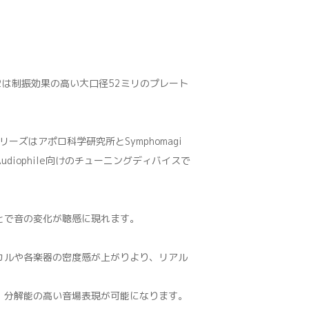
52は制振効果の高い大口径52ミリのプレート
リーズはアポロ科学研究所とSymphomagi
diophile向けのチューニングディバイスで
とで音の変化が聴感に現れます。
カルや各楽器の密度感が上がりより、リアル
、分解能の高い音場表現が可能になります。